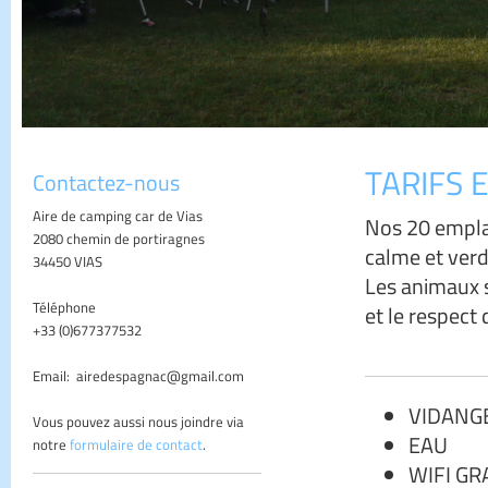
TARIFS 
Contactez-nous
Aire de camping car de Vias
Nos 20 emplac
2080 chemin de portiragnes
calme et verd
34450 VIAS
Les animaux s
Téléphone
et le respect 
+33 (0)677377532
Email: airedespagnac@gmail.com
VIDANG
Vous pouvez aussi nous joindre via
EAU
notre
formulaire de contact
.
WIFI GR