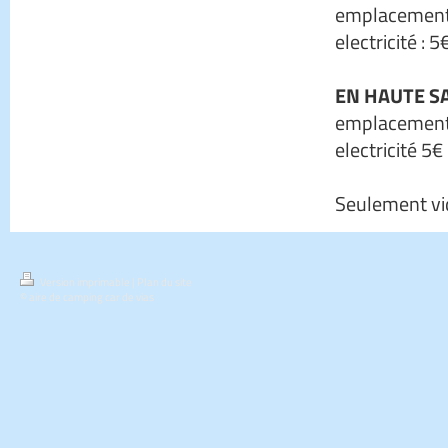
emplacement
electricité : 5
EN HAUTE SAI
emplacement
electricité 5€
Seulement vid
Version imprimable
|
Plan du site
© aire de camping car de vias