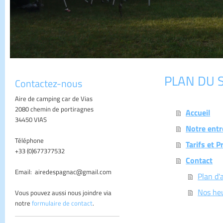
PLAN DU S
Contactez-nous
Aire de camping car de Vias
2080 chemin de portiragnes
Accueil
34450 VIAS
Notre entr
Téléphone
Tarifs et P
+33 (0)677377532
Contact
Email: airedespagnac@gmail.com
Plan d'
Nos he
Vous pouvez aussi nous joindre via
notre
formulaire de contact
.