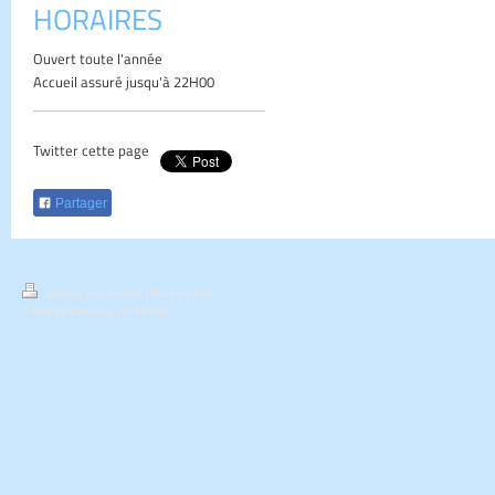
HORAIRES
Ouvert toute l'année
Accueil assuré jusqu'à 22H00
Twitter cette page
Partager
Version imprimable
|
Plan du site
© aire de camping car de vias